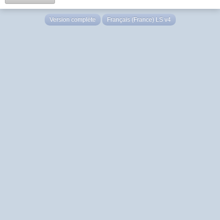
Version complète
Français (France) LS v4