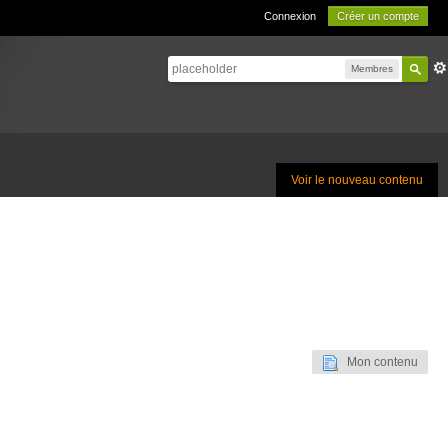
Connexion
Créer un compte
Membres
Voir le nouveau contenu
Mon contenu