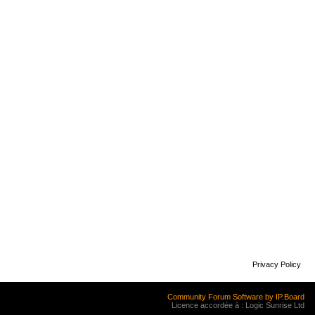
Privacy Policy
Community Forum Software by IP.Board
Licence accordée à : Logic Sunrise Ltd