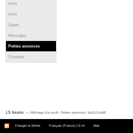
Aime
Amis
Sujets
Messages
Petites annonces
Shoutbox
→
LS forums
Affichage d'un profil : Petites annonces: WoOzGaME
Changer le thème
Français (France) LS v4
Aide