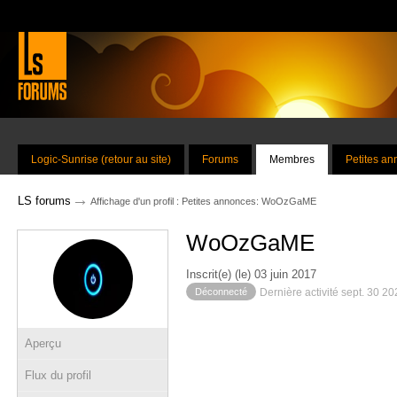
Logic-Sunrise (retour au site)
Forums
Membres
Petites a
→
LS forums
Affichage d'un profil : Petites annonces: WoOzGaME
WoOzGaME
Inscrit(e) (le) 03 juin 2017
Déconnecté
Dernière activité sept. 30 2
Aperçu
Flux du profil