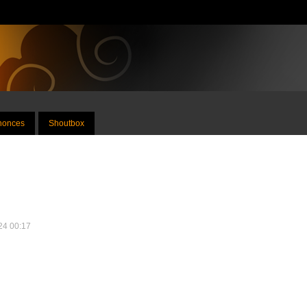
nnonces
Shoutbox
024 00:17