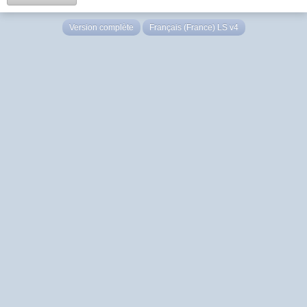
Version complète
Français (France) LS v4