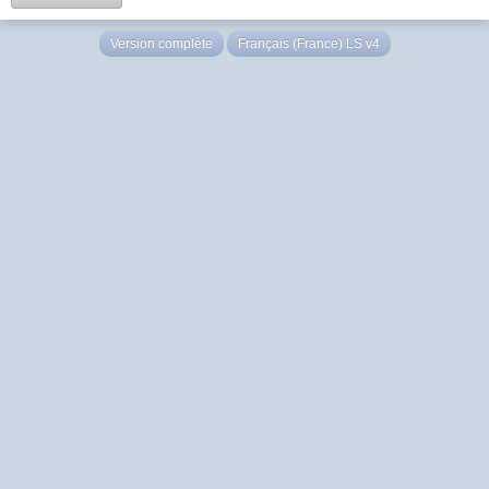
Version complète
Français (France) LS v4