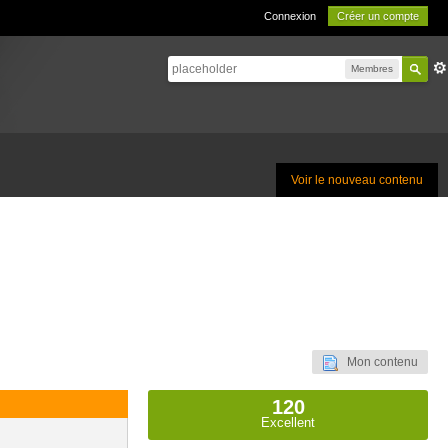
Connexion
Créer un compte
Membres
Voir le nouveau contenu
Mon contenu
120
Excellent