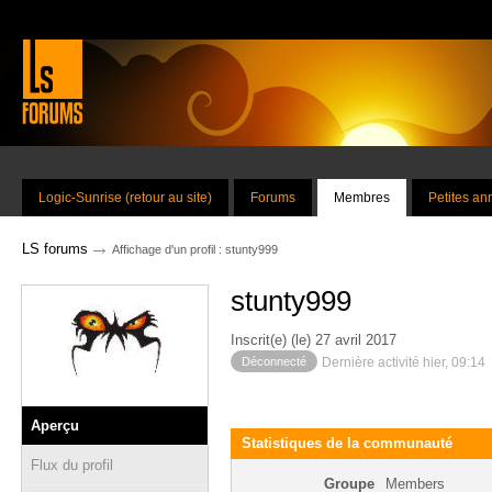
Logic-Sunrise (retour au site)
Forums
Membres
Petites a
→
LS forums
Affichage d'un profil : stunty999
stunty999
Inscrit(e) (le) 27 avril 2017
Déconnecté
Dernière activité hier, 09:14
Aperçu
Statistiques de la communauté
Flux du profil
Groupe
Members