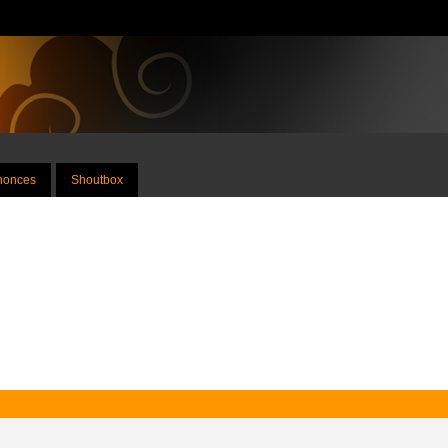
nnonces
Shoutbox