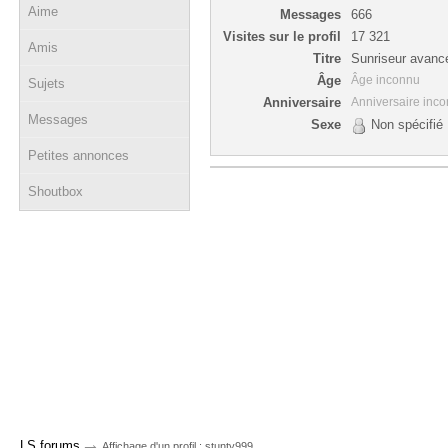
Aime
Messages
666
Visites sur le profil
17 321
Amis
Titre
Sunriseur avanc
Âge
Âge inconnu
Sujets
Anniversaire
Anniversaire inc
Messages
Sexe
Non spécifié
Petites annonces
Shoutbox
→
LS forums
Affichage d'un profil : stunty999