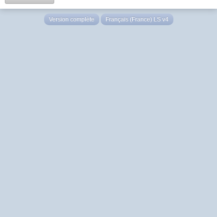
Version complète
Français (France) LS v4