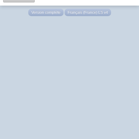
Version complète
Français (France) LS v4