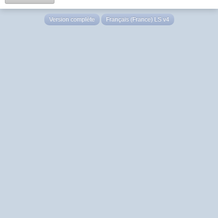
Version complète
Français (France) LS v4