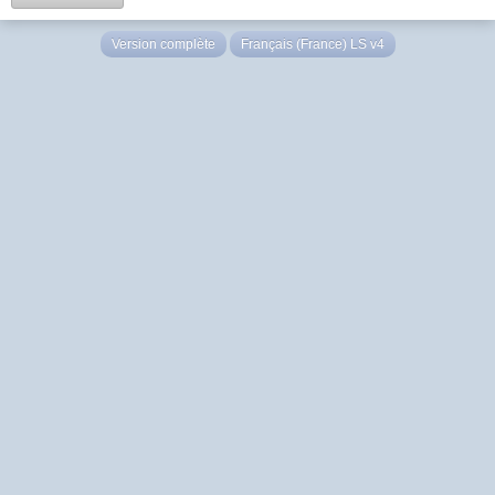
Version complète
Français (France) LS v4