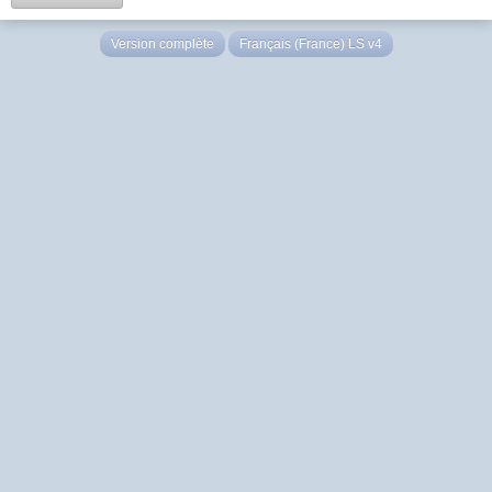
Version complète
Français (France) LS v4