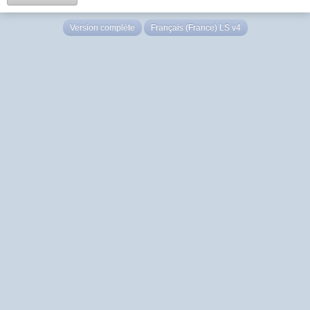
Version complète
Français (France) LS v4