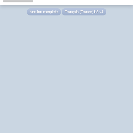
Version complète
Français (France) LS v4