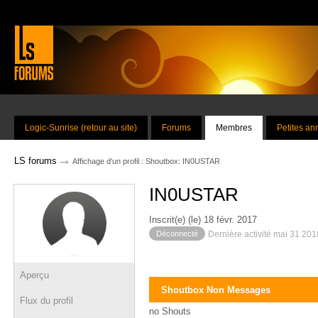
Logic-Sunrise (retour au site)
Forums
Membres
Petites a
→
LS forums
Affichage d'un profil : Shoutbox: IN0USTAR
IN0USTAR
Inscrit(e) (le) 18 févr. 2017
Déconnecté
Dernière activité mai 31 20
Aperçu
Shoutbox Non Messages
Flux du profil
no Shouts