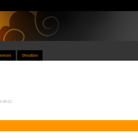
nnonces
Shoutbox
18 06:02