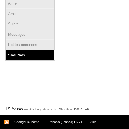
Aime
Amis
Sujets
Messages
Petites annonces
Shoutbox
→
LS forums
Affichage d'un profil : Shoutbox: IN0USTAR
Changer le thème
Français (France) LS v4
Aide