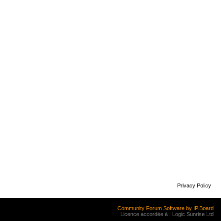
Privacy Policy
Community Forum Software by IP.Board
Licence accordée à : Logic Sunrise Ltd