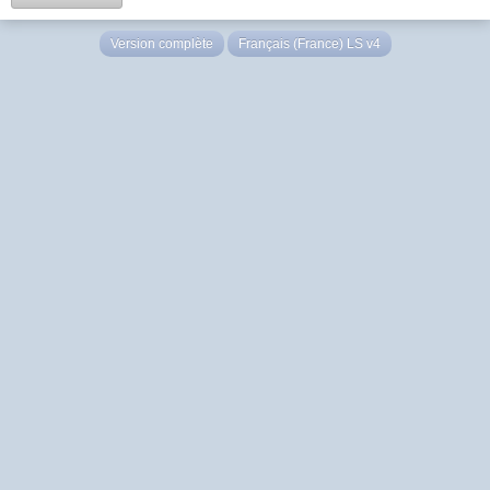
Version complète
Français (France) LS v4