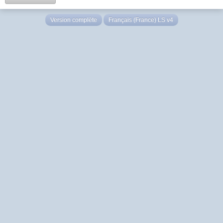
Version complète
Français (France) LS v4