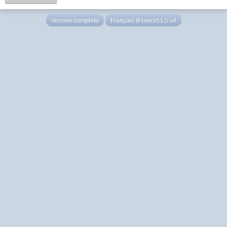
Version complète
Français (France) LS v4