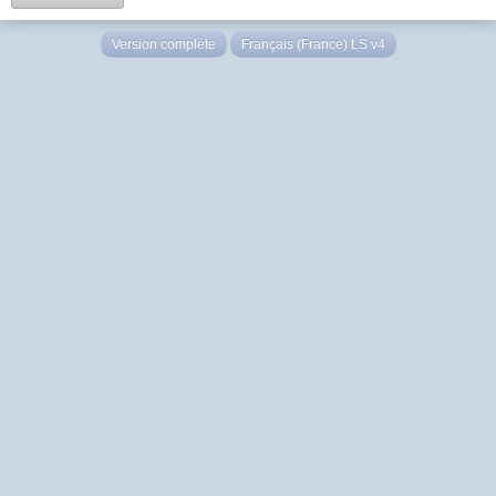
Version complète
Français (France) LS v4