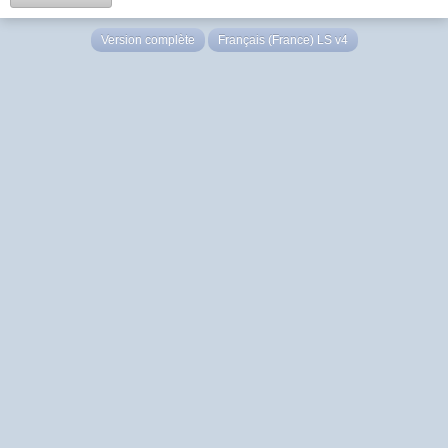
Version complète
Français (France) LS v4