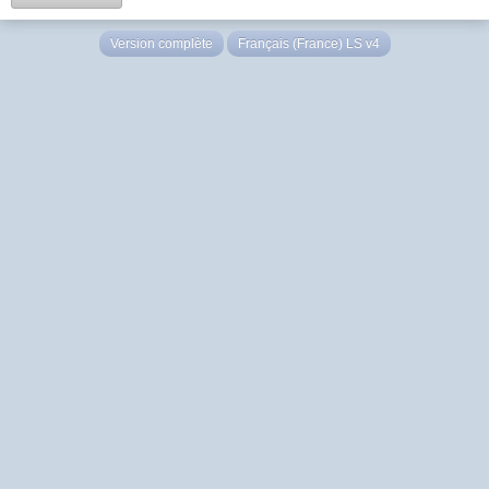
Version complète
Français (France) LS v4