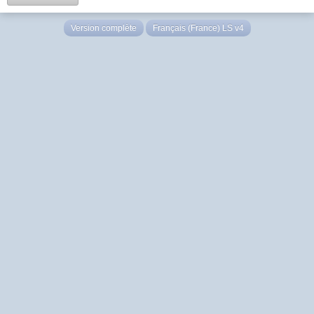
Version complète
Français (France) LS v4