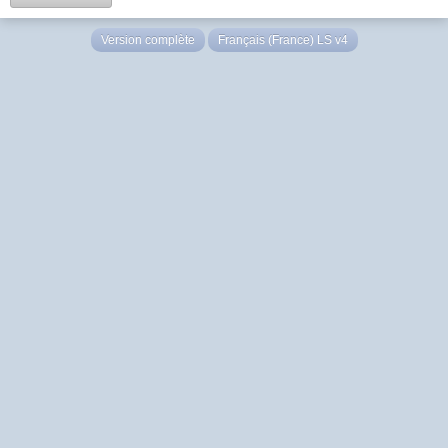
Version complète
Français (France) LS v4