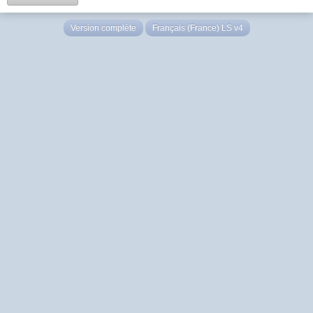
Version complète
Français (France) LS v4