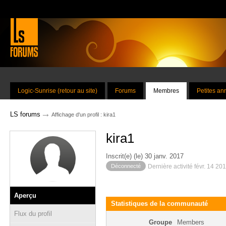
Logic-Sunrise (retour au site)
Forums
Membres
Petites a
→
LS forums
Affichage d'un profil : kira1
kira1
Inscrit(e) (le) 30 janv. 2017
Déconnecté
Dernière activité févr. 14 20
Aperçu
Statistiques de la communauté
Flux du profil
Groupe
Members