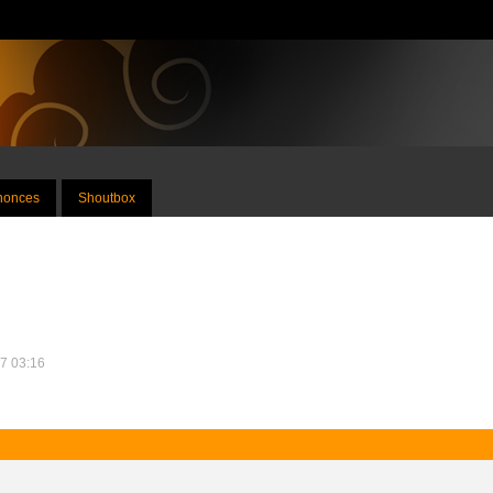
nnonces
Shoutbox
17 03:16