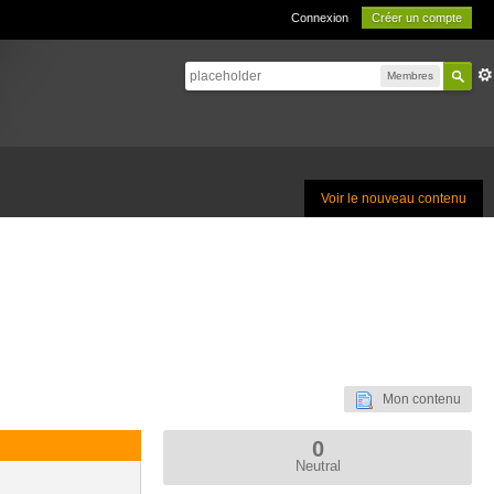
Connexion
Créer un compte
Membres
Voir le nouveau contenu
Mon contenu
0
Neutral