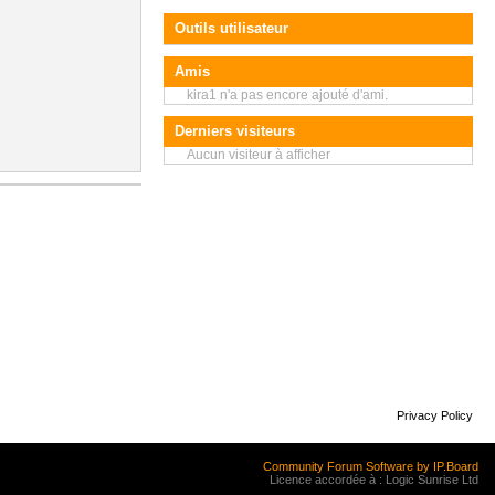
Outils utilisateur
Amis
kira1 n'a pas encore ajouté d'ami.
Derniers visiteurs
Aucun visiteur à afficher
Privacy Policy
Community Forum Software by IP.Board
Licence accordée à : Logic Sunrise Ltd