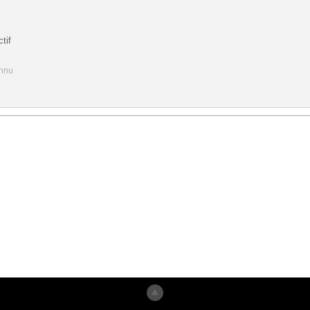
tif
onnu