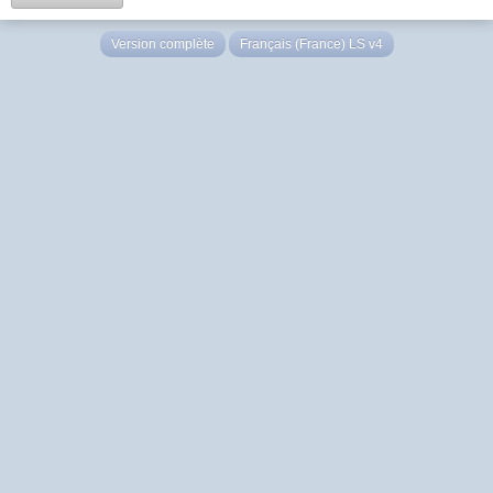
Version complète
Français (France) LS v4