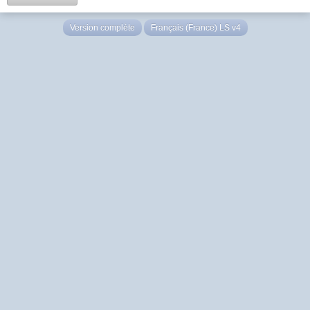
Version complète
Français (France) LS v4