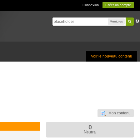
Connexion
Créer un compte
Membres
Voir le nouveau contenu
Mon contenu
0
Neutral