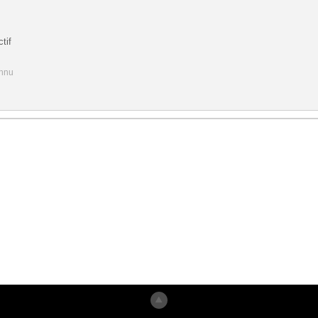
tif
onnu