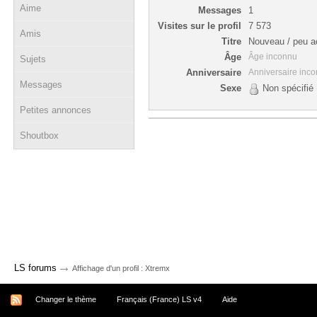
Aime
Messages
1
Visites sur le profil
7 573
Amis
Titre
Nouveau / peu ac
Âge
Âge inconnu
Sujets
Anniversaire
Anniversaire inc
Messages
Sexe
Non spécifié
Petites annonces
Shoutbox
→
LS forums
Affichage d'un profil : Xtremx
Changer le thème
Français (France) LS v4
Aide