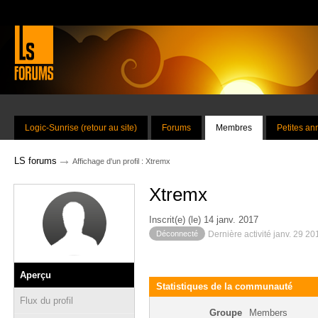
Logic-Sunrise (retour au site)
Forums
Membres
Petites a
→
LS forums
Affichage d'un profil : Xtremx
Xtremx
Inscrit(e) (le) 14 janv. 2017
Déconnecté
Dernière activité janv. 29 2
Aperçu
Statistiques de la communauté
Flux du profil
Groupe
Members