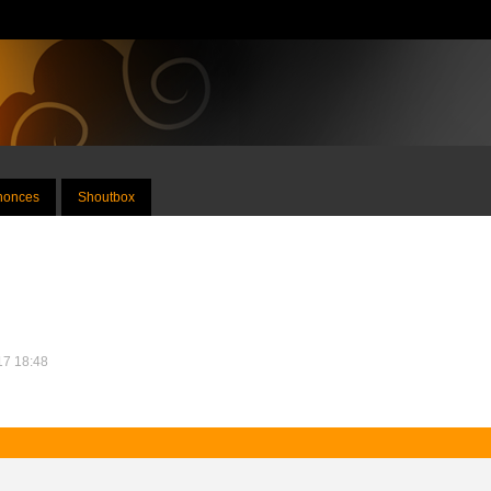
nnonces
Shoutbox
017 18:48