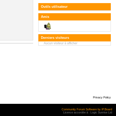
Outils utilisateur
Amis
Derniers visiteurs
Aucun visiteur à afficher
Privacy Policy
Community Forum Software by IP.Board
Licence accordée à : Logic Sunrise Ltd