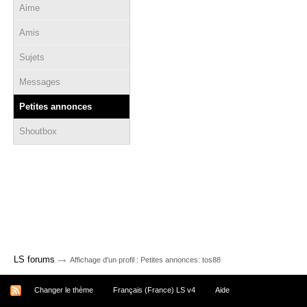
Aime
Amis
Sujets
Messages
Petites annonces
Shoutbox
→
LS forums
Affichage d'un profil : Petites annonces: tos88
Changer le thème
Français (France) LS v4
Aide