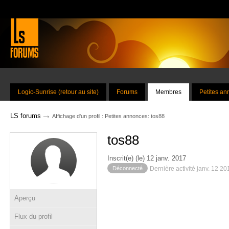
Logic-Sunrise (retour au site)
Forums
Membres
Petites a
→
LS forums
Affichage d'un profil : Petites annonces: tos88
tos88
Inscrit(e) (le) 12 janv. 2017
Déconnecté
Dernière activité janv. 12 2
Aperçu
Flux du profil