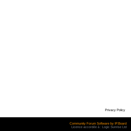
Privacy Policy
Community Forum Software by IP.Board
Licence accordée à : Logic Sunrise Ltd