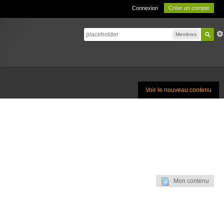
Connexion
Créer un compte
Membres
Voir le nouveau contenu
Mon contenu