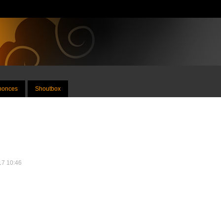
nnonces
Shoutbox
017 10:46