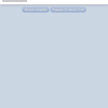
Version complète
Français (France) LS v4