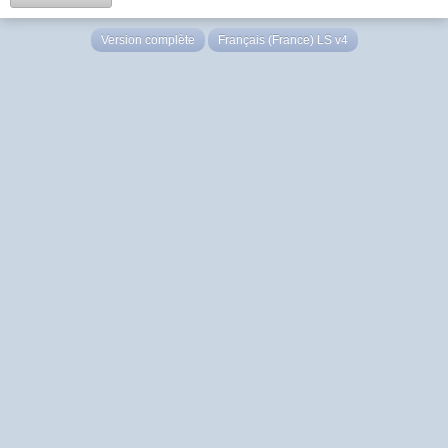
Version complète
Français (France) LS v4