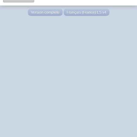
Version complète
Français (France) LS v4