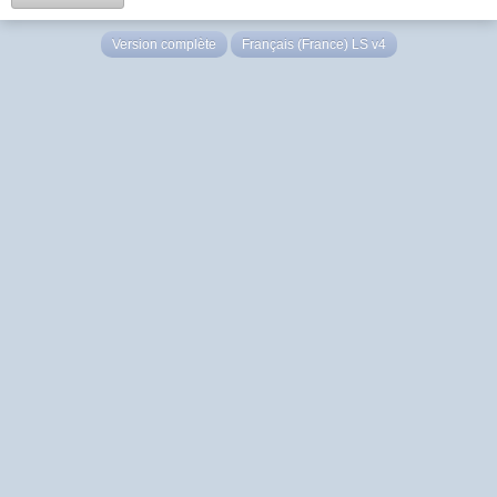
Version complète
Français (France) LS v4