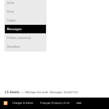
Aime
Amis
Sujets
Messages
Petites annonces
Shoutbox
→
LS forums
Affichage d'un profil : Messages: iDroid27210
Changer le thème
Français (France) LS v4
Aide