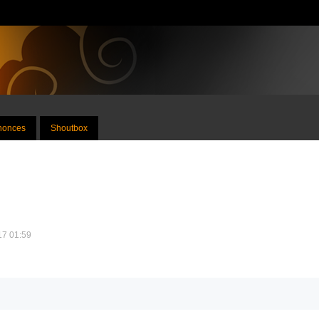
nnonces
Shoutbox
017 01:59