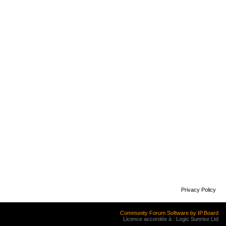
Privacy Policy
Community Forum Software by IP.Board
Licence accordée à : Logic Sunrise Ltd