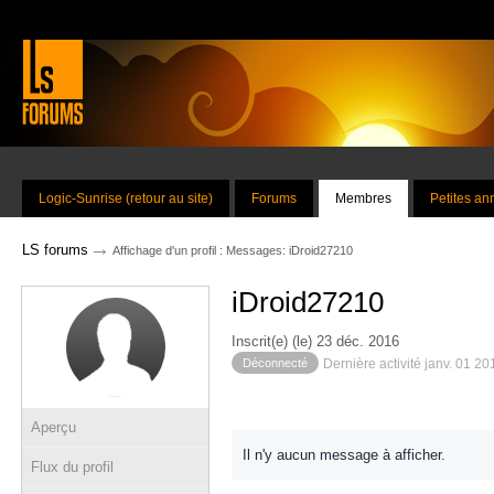
Logic-Sunrise (retour au site)
Forums
Membres
Petites a
→
LS forums
Affichage d'un profil : Messages: iDroid27210
iDroid27210
Inscrit(e) (le) 23 déc. 2016
Déconnecté
Dernière activité janv. 01 2
Aperçu
Il n'y aucun message à afficher.
Flux du profil