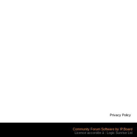
Privacy Policy
Community Forum Software by IP.Board
Licence accordée à : Logic Sunrise Ltd