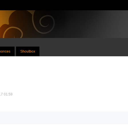
nnonces
Shoutbox
017 01:59