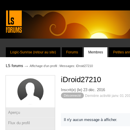
Logic-Sunrise (retour au site)
Forums
Membres
Petites a
→
LS forums
Affichage d'un profil : Messages: iDroid27210
iDroid27210
Inscrit(e) (le) 23 déc. 2016
Déconnecté
Dernière activité janv. 01 2
Aperçu
Il n'y aucun message à afficher.
Flux du profil