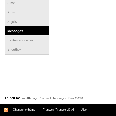
Aime
Amis
Sujets
Messages
Petites annonces
Shoutbox
→
LS forums
Affichage d'un profil : Messages: iDroid27210
Changer le thème
Français (France) LS v4
Aide