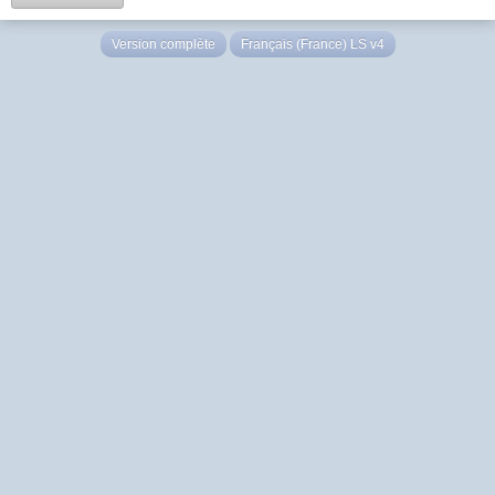
Version complète
Français (France) LS v4