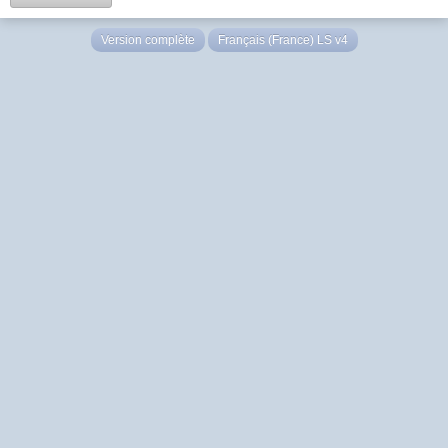
Version complète
Français (France) LS v4