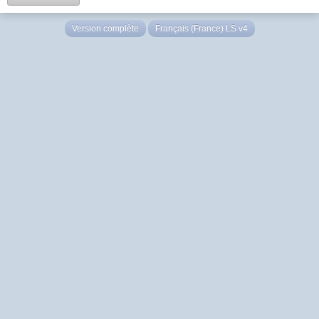
Version complète
Français (France) LS v4