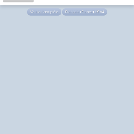
Version complète
Français (France) LS v4