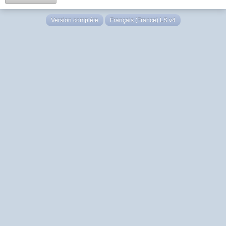
Version complète
Français (France) LS v4