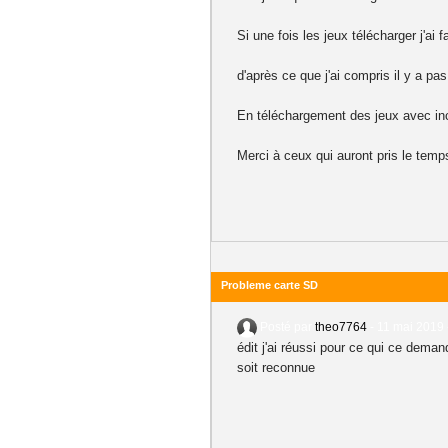
Si une fois les jeux télécharger j'ai 
d'après ce que j'ai compris il y a pa
En téléchargement des jeux avec inco
Merci à ceux qui auront pris le temp
Probleme carte SD
Posté par
theo7764
-
11 mai 2019 
édit j'ai réussi pour ce qui ce dema
soit reconnue