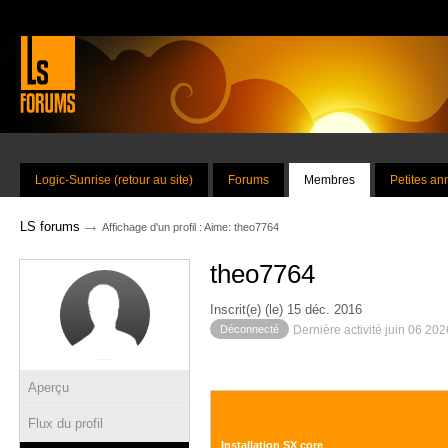
Logic-Sunrise (retour au site)
Forums
Membres
Petites a
→
LS forums
Affichage d'un profil : Aime: theo7764
theo7764
Inscrit(e) (le) 15 déc. 2016
Déconnecté
Dernière activité juin 06 20
Aperçu
Flux du profil
Installation SX core