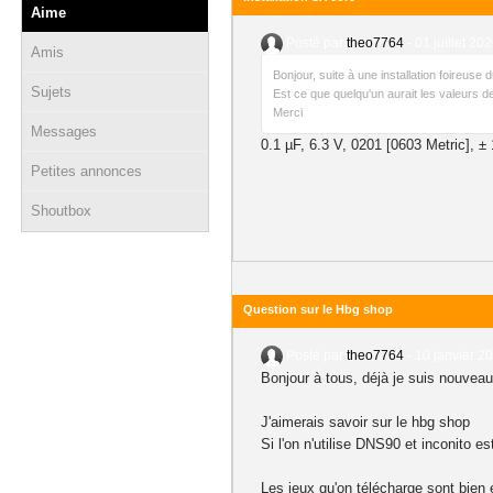
Aime
Posté par
theo7764
-
01 juillet 20
Amis
Bonjour, suite à une installation foireus
Sujets
Est ce que quelqu'un aurait les valeurs 
Merci
Messages
0.1 µF, 6.3 V, 0201 [0603 Metric], 
Petites annonces
Shoutbox
Question sur le Hbg shop
Posté par
theo7764
-
10 janvier 2
Bonjour à tous, déjà je suis nouveau
J'aimerais savoir sur le hbg shop
Si l'on n'utilise DNS90 et inconito es
Les jeux qu'on télécharge sont bien