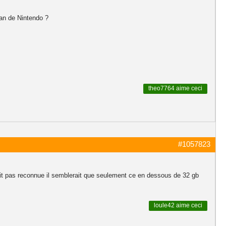
 ban de Nintendo ?
theo7764
aime ceci
#1057823
tait pas reconnue il semblerait que seulement ce en dessous de 32 gb
loule42
aime ceci