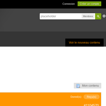
Connexion
Créer un compte
Membres
Voir le nouveau contenu
Mon contenu
Donné(s)
Reçu(s)
#1104570