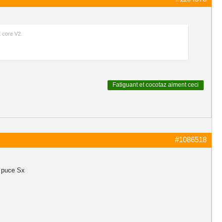
X core V2.
Fatiguant
et
cocotaz
aiment ceci
#1086518
a puce Sx