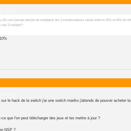
20 - 13:03
e du SX core j'aurais besoin de remplacer les 2 condensateurs situés entre le SP1 et SP2 du S
de ces 2 condos?
± 10%
020 - 07:46
 sur le hack de la switch j'ai une switch mariko j'attends de pouvoir acheter l
t-ce que l'on peut télécharger des jeux et les mettre à jour ?
 en NSP ?