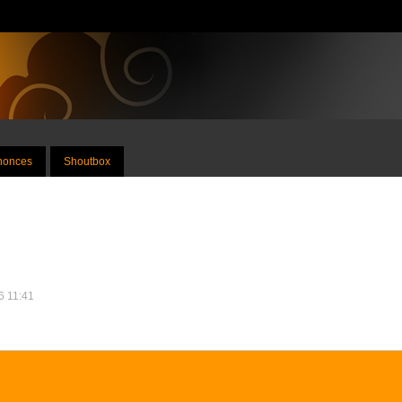
nnonces
Shoutbox
26 11:41