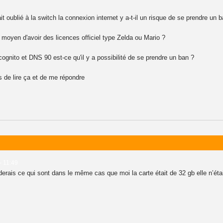
fait oublié à la switch la connexion internet y a-t-il un risque de se prendre un
s moyen d'avoir des licences officiel type Zelda ou Mario ?
gnito et DNS 90 est-ce qu'il y a possibilité de se prendre un ban ?
s de lire ça et de me répondre
- 11:49
nderais ce qui sont dans le même cas que moi la carte était de 32 gb elle n’é