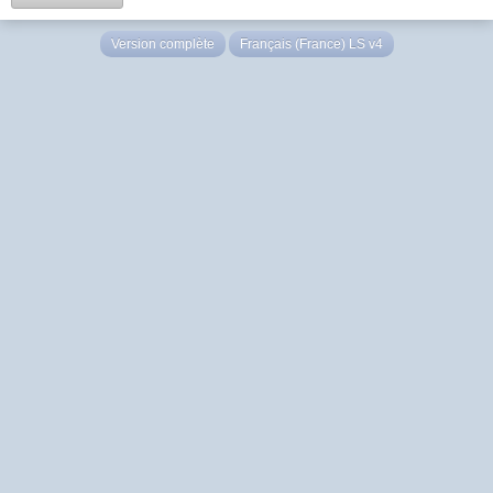
Version complète
Français (France) LS v4