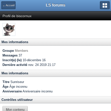
LS forums
← Accueil
Profil de biscornux
Mes informations
Groupe
Members
Messages
37
Inscrit(e) (le)
10-décembre 16
Dernière activité
nov. 24 2019 21:17
Mes informations
Titre
Sunriseur
Âge
Âge inconnu
Anniversaire
Anniversaire inconnu
Contrôles utilisateur
Mon contenu