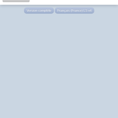
Version complète
Français (France) LS v4