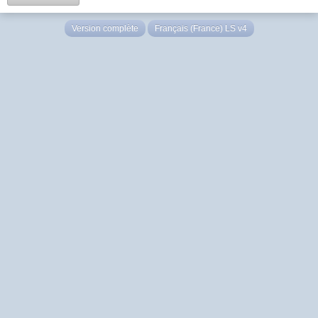
Version complète
Français (France) LS v4