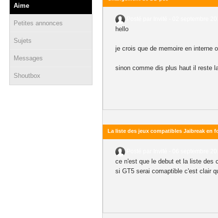
Aime
Posté par Invité -
02 septembre 20
Petites annonces
hello
Sujets
je crois que de memoire en interne 
Messages
sinon comme dis plus haut il reste 
Shoutbox
La liste des jeux compatibles Jaibreak en 
Posté par Invité -
06 septembre 20
ce n'est que le debut et la liste de
si GT5 serai comaptible c'est clair q