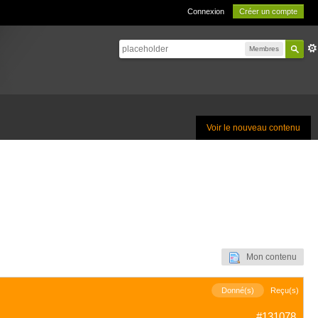
Connexion
Créer un compte
Membres
Voir le nouveau contenu
Mon contenu
Donné(s)
Reçu(s)
#131078