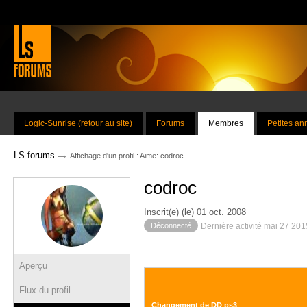
Logic-Sunrise (retour au site)
Forums
Membres
Petites a
→
LS forums
Affichage d'un profil : Aime: codroc
codroc
Inscrit(e) (le) 01 oct. 2008
Déconnecté
Dernière activité mai 27 20
Aperçu
Flux du profil
Changement de DD ps3