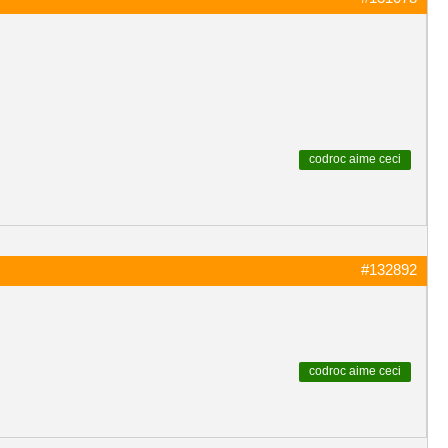
codroc
aime ceci
#132892
codroc
aime ceci