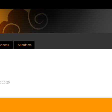
nnonces
Shoutbox
15 15:20