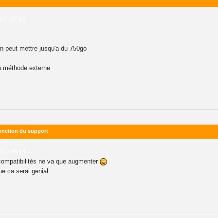
10 - 07:19
on peut mettre jusqu'a du 750go
la méthode externe
fonction du support
10 - 06:14
s compatibilités ne va que augmenter
ue ca serai genial