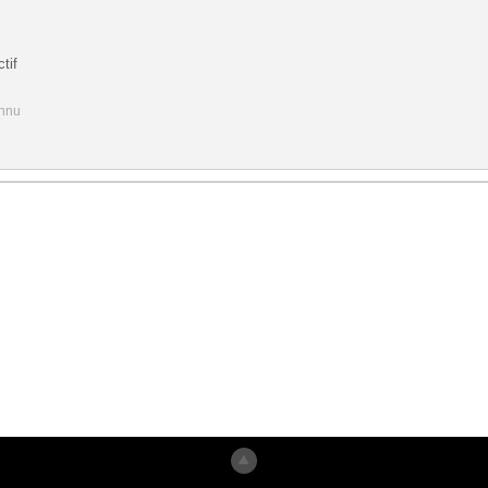
tif
onnu