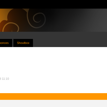
nnonces
Shoutbox
18 11:10