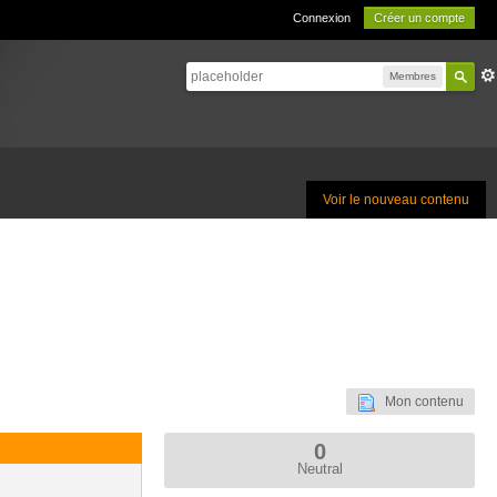
Connexion
Créer un compte
Membres
Voir le nouveau contenu
Mon contenu
0
Neutral