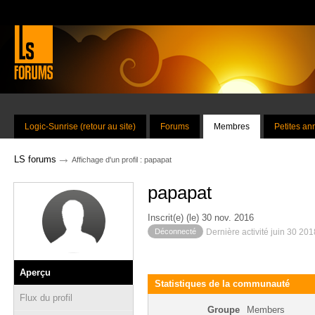
Logic-Sunrise (retour au site)
Forums
Membres
Petites a
→
LS forums
Affichage d'un profil : papapat
papapat
Inscrit(e) (le) 30 nov. 2016
Déconnecté
Dernière activité juin 30 20
Aperçu
Statistiques de la communauté
Flux du profil
Groupe
Members