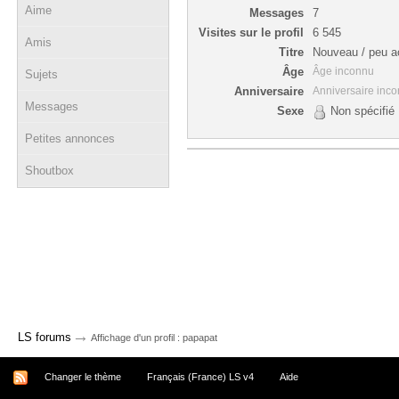
Aime
Messages
7
Visites sur le profil
6 545
Amis
Titre
Nouveau / peu ac
Âge
Âge inconnu
Sujets
Anniversaire
Anniversaire inc
Messages
Sexe
Non spécifié
Petites annonces
Shoutbox
→
LS forums
Affichage d'un profil : papapat
Changer le thème
Français (France) LS v4
Aide