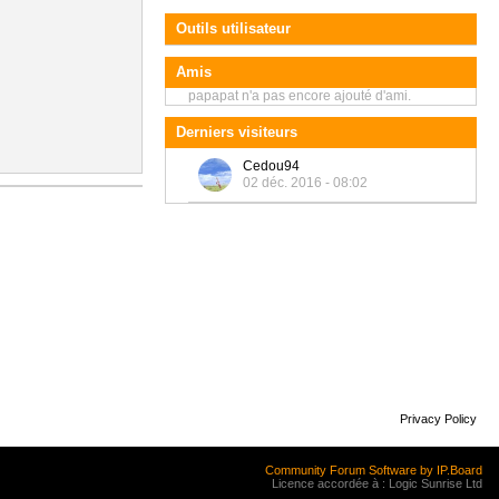
Outils utilisateur
Amis
papapat n'a pas encore ajouté d'ami.
Derniers visiteurs
Cedou94
02 déc. 2016 - 08:02
Privacy Policy
Community Forum Software by IP.Board
Licence accordée à : Logic Sunrise Ltd