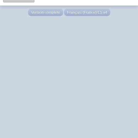
Version complète
Français (France) LS v4