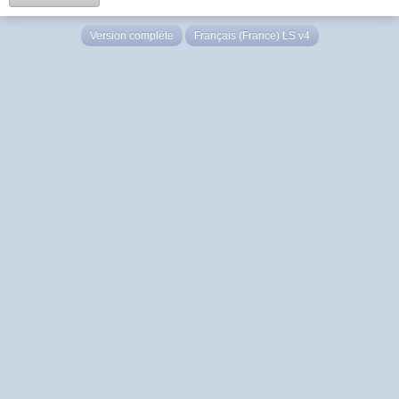
Version complète
Français (France) LS v4