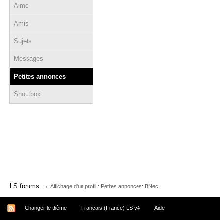
Aime
Amis
Sujets
Messages
Petites annonces
Shoutbox
→
LS forums
Affichage d'un profil : Petites annonces: BNec
Changer le thème
Français (France) LS v4
Aide