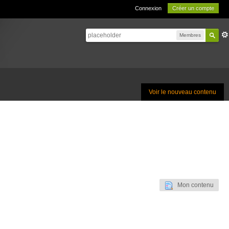
Connexion
Créer un compte
Membres
Voir le nouveau contenu
Mon contenu