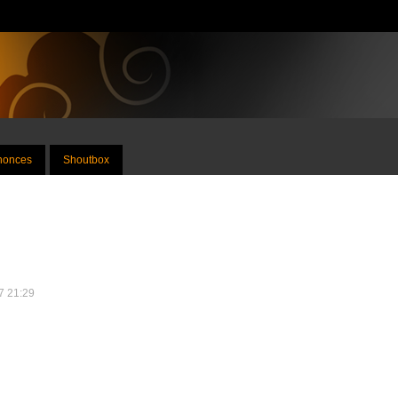
nnonces
Shoutbox
17 21:29