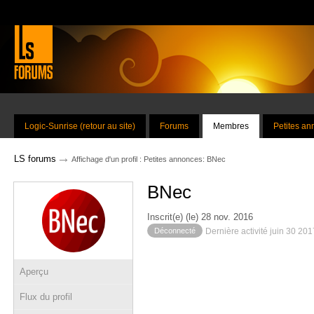
Logic-Sunrise (retour au site)
Forums
Membres
Petites a
→
LS forums
Affichage d'un profil : Petites annonces: BNec
BNec
Inscrit(e) (le) 28 nov. 2016
Déconnecté
Dernière activité juin 30 20
Aperçu
Flux du profil