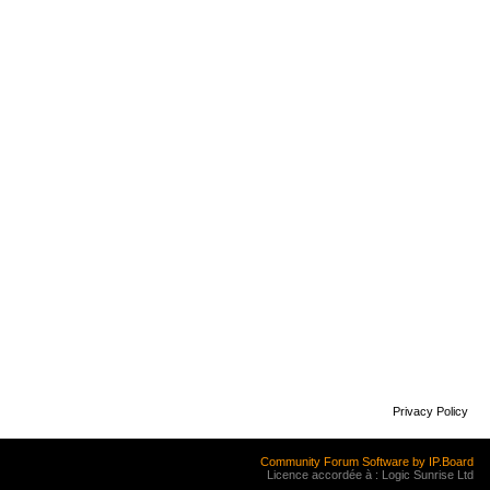
Privacy Policy
Community Forum Software by IP.Board
Licence accordée à : Logic Sunrise Ltd