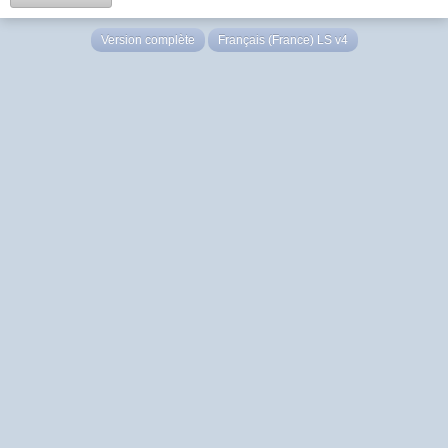
Version complète
Français (France) LS v4