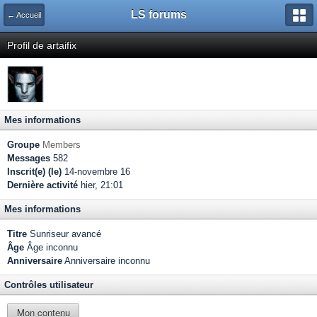
LS forums
← Accueil
Profil de artaifix
Mes informations
Groupe
Members
Messages
582
Inscrit(e) (le)
14-novembre 16
Dernière activité
hier, 21:01
Mes informations
Titre
Sunriseur avancé
Âge
Âge inconnu
Anniversaire
Anniversaire inconnu
Contrôles utilisateur
Mon contenu