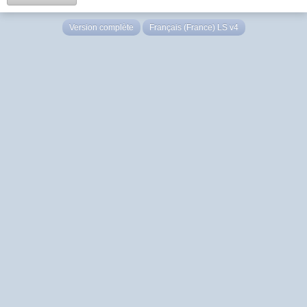
Version complète
Français (France) LS v4